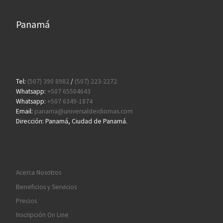
Panamá
Tel:
(507) 390 8982
/
(507) 223-2272
Whatsapp:
+507 65504643
Whatsapp:
+507 6349-1874
Email:
panama@universaldeidiomas.com
Dirección: Panamá, Ciudad de Panamá.
Acerca Nosotros
Beneficios y Servicios
Precios
Inscripción On Line