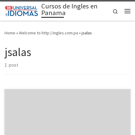
Cursos de Ingles en
Skip to content
Search
Panama
Me
Home
»
Welcome to http://ingles.com.pa
»
jsalas
jsalas
1 post
Welcome to WordPress. This is your first post. Edit or delete it, then
start writing!